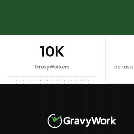
10K
GravyWorkers
de tasa 