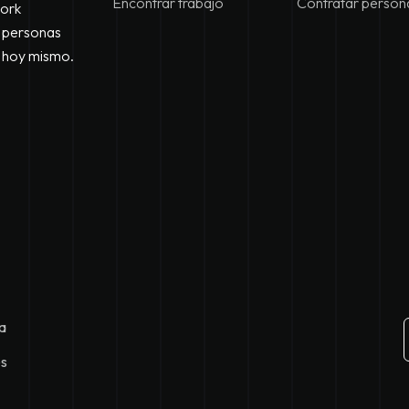
Encontrar trabajo
Contratar person
work
e personas
s hoy mismo.
a
es